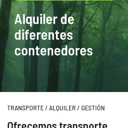
Transporte de
Alquiler de
Gestión de
mercancias y
diferentes
residuos no
residuos
contenedores
peligrosos
TRANSPORTE / ALQUILER / GESTIÓN
Ofrecemos transporte